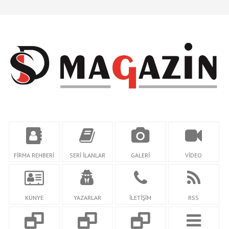
FİRMA REHBERİ
SERİ İLANLAR
GALERİ
VİDEO
KÜNYE
YAZARLAR
İLETİŞİM
RSS