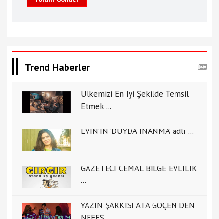
Trend Haberler
Ülkemizi En İyi Şekilde Temsil
Etmek ...
EVİN’İN ‘DUYDA İNANMA’ adlı ...
GAZETECİ CEMAL BİLGE EVLİLİK
...
YAZIN ŞARKISI ATA GÖÇEN'DEN
NEFES ...