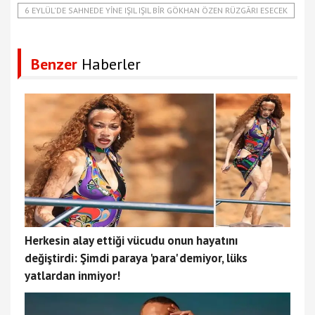
6 EYLÜL'DE SAHNEDE YINE IŞIL IŞIL BIR GÖKHAN ÖZEN RÜZGÂRI ESECEK
Benzer
Haberler
Herkesin alay ettiği vücudu onun hayatını
değiştirdi: Şimdi paraya 'para' demiyor, lüks
yatlardan inmiyor!