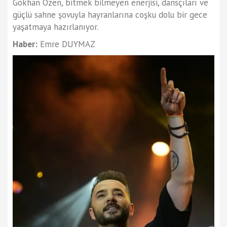
Gökhan Özen, bitmek bilmeyen enerjisi, dansçıları ve
güçlü sahne şovuyla hayranlarına coşku dolu bir gece
yaşatmaya hazırlanıyor.
Haber:
Emre DUYMAZ