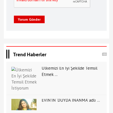
Yorum Gönder
Trend Haberler
Ülkemizi En İyi Şekilde Temsil
Etmek ...
EVİN’İN ‘DUYDA İNANMA’ adlı ...