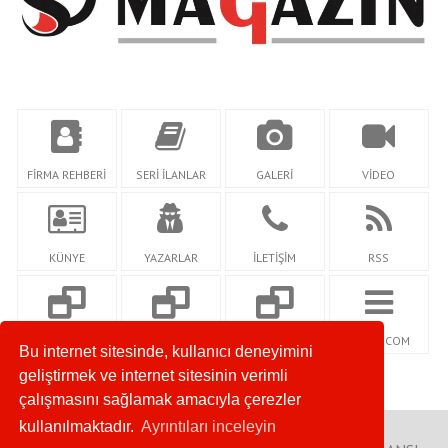
FİRMA REHBERİ
SERİ İLANLAR
GALERİ
VİDEO
KÜNYE
YAZARLAR
İLETİŞİM
RSS
SOSYALSEHRİM.C
KEYFGAZETESİ.CO
SOZCUMAGAZİN.C
NETİDİ.COM
Bu internet sitesinde, kullanıcı deneyimini
OM
M
OM
geliştirmek ve internet sitesinin verimli
çalışmasını sağlamak amacıyla çerezler
kullanılmaktadır.
Ayrıntıları inceleyin