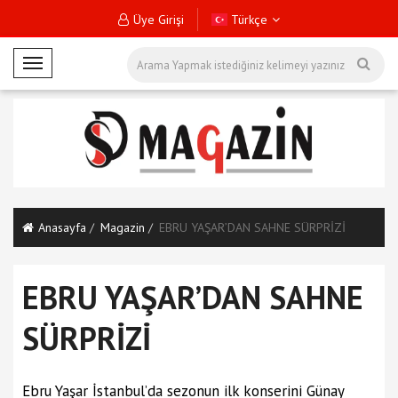
Üye Girişi
Türkçe
M
o
b
i
l
M
e
n
Anasayfa
Magazin
EBRU YAŞAR’DAN SAHNE SÜRPRİZİ
ü
EBRU YAŞAR’DAN SAHNE
SÜRPRİZİ
Ebru Yaşar İstanbul’da sezonun ilk konserini Günay