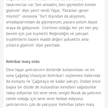
tasarımcılar var. Sen almadın, ben giymedim kimler
giyecek” diye yanıt verdi. Yaşar, “Pazarları gezer
misiniz?” sorusuna “Yurt dışından da alıyorum,
arkadaşlarımdan da giyiniyorum, pazara yolum düşse
oraya da gidiyorum. Üretimin olduğu her yer her şey
benim için çok kıymetli. Beğendiğin ve yakışan
kıyafetlerin bazen maddi değeri yüksektir ama
yıllarca giyersin” diye yanıtladı.
Kehribar marş oldu
Ebru Yaşar şarkılarının dizilerde kullanılması ve en
sonu Çağatay Ulusoy’un Kehribar’ı söylemesi hakkında
da konuştu ve “Çağatay’a ne kadar yakıştı. Ondan önce
başka bir dizide de kullandılar kendileri sağolsunlar
talep ediyorlar biz seve seve, sevgili Burak da şarkının
sahibi olduğu için seve seve hediye ediyoruz
şarkılarımızı çok da yakışıyor. Kehribar zaten marş