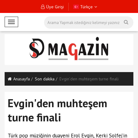
Üye Girişi
Türkçe
M
o
b
i
l
M
e
n
Anasayfa
Son dakika
Evgin'den muhteşem turne finali
ü
Evgin'den muhteşem
turne finali
Türk pop müziğinin duayeni Erol Evgin, Kerki Solfej’in