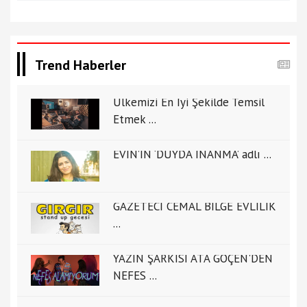
Trend Haberler
Ülkemizi En İyi Şekilde Temsil
Etmek ...
EVİN’İN ‘DUYDA İNANMA’ adlı ...
GAZETECİ CEMAL BİLGE EVLİLİK
...
YAZIN ŞARKISI ATA GÖÇEN'DEN
NEFES ...