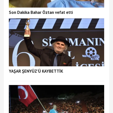
Son Dakika Bahar Öztan vefat etti
YAŞAR ŞENYÜZ'Ü KAYBETTİK