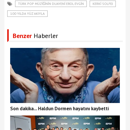
TÜRK POP MÜZIĞININ DUAYENI EROL EVGIN
KERKI SOLFEJ
100 YILDA YÜZ AKIYLA
Benzer
Haberler
Son dakika... Haldun Dormen hayatını kaybetti