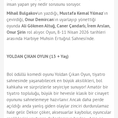
insan yapan şey nedir sorusunu soruyor.
Mihail Bulgakov
’un yazdığı,
Mustafa Kemal Yılmaz
’ın
çevirdiği,
Onur Demircan
’ın uyarlayıp yönettiği
oyunda
Ali Gökmen Altuğ, Caner Çandarlı, İrem Arslan,
Onur Şirin
rol alıyor. Oyun, 8-11 Nisan 2026 tarihleri
arasında Harbiye Muhsin Ertuğrul Sahnesi’nde.
YOLDAN ÇIKAN OYUN
(13 + Yaş)
Bol ödüllü komedi oyunu Yoldan Çıkan Oyun, tiyatro
sahnesinde yaşanabilecek en büyük aksilikleri, bol
kahkaha ve sürprizlerle seyirciye sunuyor! Amatör bir
tiyatro topluluğu, büyük bir hevesle klasik bir cinayet
oyununu sahnelemeye hazırlanır. Ancak daha perde
açıldığı anda yanlış giden olaylar zinciri durdurulamaz
hale gelir. Dekor çöker, aksesuarlar kaybolur, oyuncular