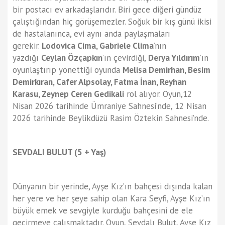
bir postacı ev arkadaşlarıdır. Biri gece diğeri gündüz
çalıştığından hiç görüşemezler. Soğuk bir kış günü ikisi
de hastalanınca, evi aynı anda paylaşmaları
gerekir.
Lodovica Cima, Gabriele Clima
’nın
yazdığı
Ceylan Özçapkın
’ın çevirdiği,
Derya Yıldırım
’ın
oyunlaştırıp yönettiği oyunda
Melisa Demirhan, Besim
Demirkıran, Cafer Alpsolay, Fatma İnan, Reyhan
Karasu, Zeynep Ceren Gedikali
rol alıyor. Oyun,12
Nisan 2026 tarihinde Ümraniye Sahnesi’nde, 12 Nisan
2026 tarihinde Beylikdüzü Rasim Öztekin Sahnesi’nde.
SEVDALI BULUT (5 + Yaş)
Dünyanın bir yerinde, Ayşe Kız’ın bahçesi dışında kalan
her yere ve her şeye sahip olan Kara Seyfi, Ayşe Kız’ın
büyük emek ve sevgiyle kurduğu bahçesini de ele
geçirmeye çalışmaktadır. Oyun, Sevdalı Bulut, Ayşe Kız