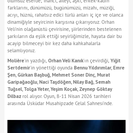
ölümsüz eserde; inancı, aileyi, aşkı, erkek-kadın
farklarını, dünümüzü, bugünümüzü, mizahı, müziği,
acıyı, hüznü, rahatsız edici türlü anları iç içe ve olanca
dinamiğiyle seyircinin karşısına çıkarıyoruz. Orhan
Veli’nin olağanüstü çevirisine, şiirlerinden bestelenen
şarkıların da eşlik ettiği seyirliğimizle, hayata dair bu
acayip bilmeceyi bir kez daha kahkahalarla
selamlıyoruz.
Molière
’in yazdığı,
Orhan Veli Kanık
’ın çevirdiği,
Yiğit
Sertdemir
’in yönettiği oyunda
Bennu Yıldırımlar, Emre
Şen, Gürkan Başbuğ, Mehmet Soner Dinç, Murat
Garipağaoğlu, Naci Taşdöğen, Nilay Bağ, Semah
Tuğsel, Tolga Yeter, Yeşim Koçak, Zeynep Göktay
Dilbaz
rol alıyor. Oyun, 8-11 Nisan 2026 tarihleri
arasında Üsküdar Musahipzade Celal Sahnesi’nde.