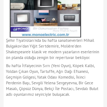
Şehir Tiyatroları’nda bu hafta sanatseverleri Mihail
Bulgakov’dan Yiğit Sertdemir’e, Molière’den
Shakespeare’e klasik ve modern yazarların eserlerinin
ön planda olduğu zengin bir repertuvar bekliyor.
Bu hafta İtfaiyecinin Sırrı (Yeni Oyun), Köpek Kalbi,
Yoldan Çıkan Oyun, Tartuffe, Ağrı Dağı Efsanesi,
Geçmişin Gölgesi, Yatak Odası Komedisi, İkinci
Perdenin Başı, Sevgili Yelena Sergeyevna, Bir Gece
Masalı, Çöpsüz Dünya, Bekçi İle Postacı, Sevdalı Bulut
adlı oyunlarımız seyirciyle buluşacak.