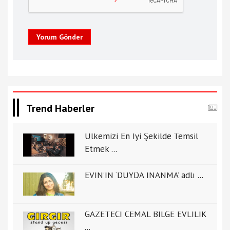
Yorum Gönder
Trend Haberler
Ülkemizi En İyi Şekilde Temsil
Etmek ...
EVİN’İN ‘DUYDA İNANMA’ adlı ...
GAZETECİ CEMAL BİLGE EVLİLİK
...