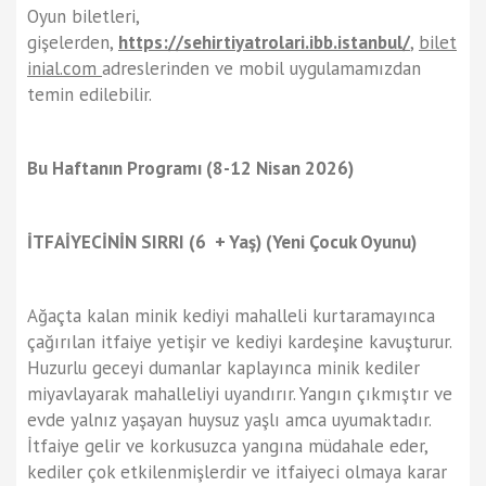
Oyun biletleri,
gişelerden,
https://sehirtiyatrolari.ibb.istanbul/
,
bilet
inial.com
adreslerinden ve mobil uygulamamızdan
temin edilebilir.
Bu Haftanın Programı (8-12 Nisan 2026)
İTFAİYECİNİN SIRRI (6 + Yaş) (Yeni Çocuk Oyunu)
Ağaçta kalan minik kediyi mahalleli kurtaramayınca
çağırılan itfaiye yetişir ve kediyi kardeşine kavuşturur.
Huzurlu geceyi dumanlar kaplayınca minik kediler
miyavlayarak mahalleliyi uyandırır. Yangın çıkmıştır ve
evde yalnız yaşayan huysuz yaşlı amca uyumaktadır.
İtfaiye gelir ve korkusuzca yangına müdahale eder,
kediler çok etkilenmişlerdir ve itfaiyeci olmaya karar