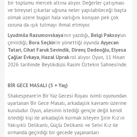
bir toplumu mercek altına alıyor. Değerler çatışması
ve bireysel çıkarlar uğruna neler yapılabileceği başta
olmak üzere bugün hala varlığını koruyan pek çok
soruna da ışık tutmayı ihmal etmiyor.
Lyudmila Razumovskaya
’nın yazdığı,
Belgi Paksoy
’un
çevirdiği,
Bora Seçkin
’in yönettiği oyunda
Ayşecan
Tatari, Cihat Faruk Sevindik,
Direnç Dedeoğlu, Elyesa
Çağlar Evkaya, Hazal Uprak
rol alıyor. Oyun, 11 Nisan
2026 tarihinde Beylikdüzü Rasim Öztekin Sahnesi’nde.
BİR GECE MASALI (5 + Yaş)
Shakespeare’in Bir Yaz Gecesi Rüyası isimli oyunundan
uyarlanan Bir Gece Masalı, arkadaşlık kavramı üzerine
kuruludur. Oyun, ailesinin istediği gençle değil kendi
istediği kişi ile arkadaşlık kurmak isteyen Şirin Kız’ın
Yakışıklı Delikanlı, Güçlü Delikanlı ve Selvi Kız ile
ormanda geçirdiği bir gecede yaşananları