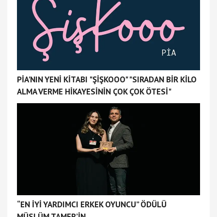
PİA'NIN YENİ KİTABI "ŞİŞKOOO" "SIRADAN BİR KİLO
ALMA VERME HİKAYESİNİN ÇOK ÇOK ÖTESİ"
“EN İYİ YARDIMCI ERKEK OYUNCU” ÖDÜLÜ
MÜSLÜM TAMER’İN