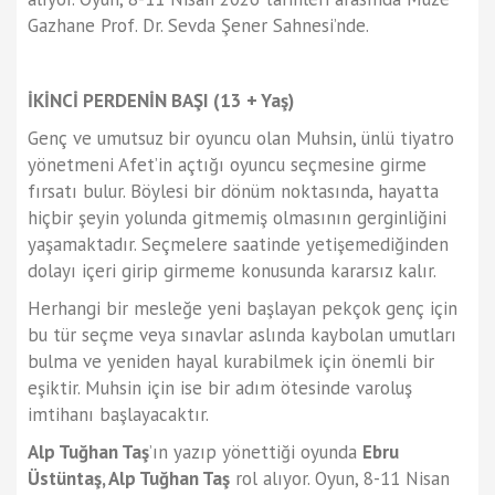
Gazhane Prof. Dr. Sevda Şener Sahnesi’nde.
İKİNCİ PERDENİN BAŞI
(13 + Yaş)
Genç ve umutsuz bir oyuncu olan Muhsin, ünlü tiyatro
yönetmeni Afet’in açtığı oyuncu seçmesine girme
fırsatı bulur. Böylesi bir dönüm noktasında, hayatta
hiçbir şeyin yolunda gitmemiş olmasının gerginliğini
yaşamaktadır. Seçmelere saatinde yetişemediğinden
dolayı içeri girip girmeme konusunda kararsız kalır.
Herhangi bir mesleğe yeni başlayan pekçok genç için
bu tür seçme veya sınavlar aslında kaybolan umutları
bulma ve yeniden hayal kurabilmek için önemli bir
eşiktir. Muhsin için ise bir adım ötesinde varoluş
imtihanı başlayacaktır.
Alp Tuğhan Taş
’ın yazıp yönettiği oyunda
Ebru
Üstüntaş, Alp Tuğhan Taş
rol alıyor. Oyun, 8-11 Nisan