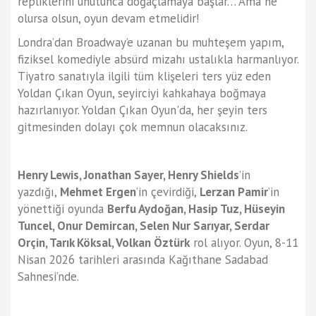
repliklerini unutunca doğaçlamaya başlar… Ama ne
olursa olsun, oyun devam etmelidir!
Londra’dan Broadway’e uzanan bu muhteşem yapım,
fiziksel komediyle absürd mizahı ustalıkla harmanlıyor.
Tiyatro sanatıyla ilgili tüm klişeleri ters yüz eden
Yoldan Çıkan Oyun, seyirciyi kahkahaya boğmaya
hazırlanıyor. Yoldan Çıkan Oyun'da, her şeyin ters
gitmesinden dolayı çok memnun olacaksınız.
Henry Lewis, Jonathan Sayer, Henry Shields
’in
yazdığı,
Mehmet Ergen
’in çevirdiği,
Lerzan Pamir
’in
yönettiği oyunda
Berfu Aydoğan, Hasip Tuz, Hüseyin
Tuncel, Onur Demircan, Selen Nur Sarıyar, Serdar
Orçin, Tarık Köksal, Volkan Öztürk
rol alıyor. Oyun, 8-11
Nisan 2026 tarihleri arasında Kağıthane Sadabad
Sahnesi’nde.