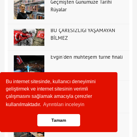
Geçmişten Günümüze Tarihi
Rüyalar
BU ÇARESİZLİĞİ YAŞAMAYAN
BİLMEZ
Evgin'den muhteşem turne finali
Bu internet sitesinde, kullanıcı deneyimini
MEHMET KAYNARPINAR'DAN
geliştirmek ve internet sitesinin verimli
MÜJDE VAR
çalışmasını sağlamak amacıyla çerezler
kullanılmaktadır.
Ayrıntıları inceleyin
10 ilde 418 psikososyal çadır
Tamam
kuruldu