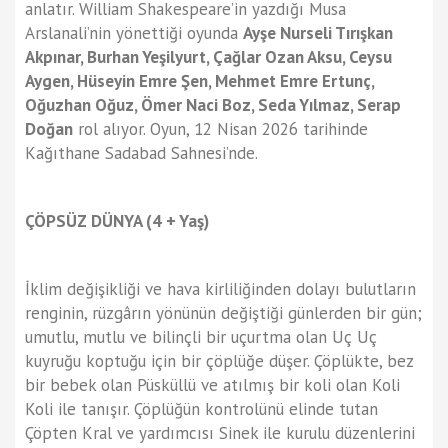
anlatır. William Shakespeare’in yazdığı Musa
Arslanali’nin yönettiği oyunda
Ayşe Nurseli Tırışkan
Akpınar, Burhan Yeşilyurt, Çağlar Ozan Aksu, Ceysu
Aygen, Hüseyin Emre Şen, Mehmet Emre Ertunç,
Oğuzhan Oğuz, Ömer Naci Boz, Seda Yılmaz, Serap
Doğan
rol alıyor. Oyun, 12 Nisan 2026 tarihinde
Kağıthane Sadabad Sahnesi’nde.
ÇÖPSÜZ DÜNYA (4 + Yaş)
İklim değişikliği ve hava kirliliğinden dolayı bulutların
renginin, rüzgârın yönünün değiştiği günlerden bir gün;
umutlu, mutlu ve bilinçli bir uçurtma olan Uç Uç
kuyruğu koptuğu için bir çöplüğe düşer. Çöplükte, bez
bir bebek olan Püsküllü ve atılmış bir koli olan Koli
Koli ile tanışır. Çöplüğün kontrolünü elinde tutan
Çöpten Kral ve yardımcısı Sinek ile kurulu düzenlerini