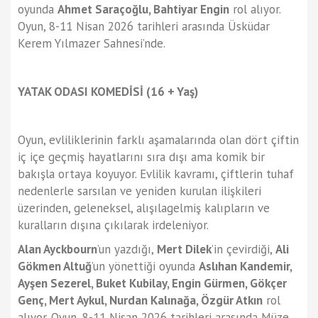
oyunda
Ahmet Saraçoğlu, Bahtiyar Engin
rol alıyor.
Oyun, 8-11 Nisan 2026 tarihleri arasında Üsküdar
Kerem Yılmazer Sahnesi’nde.
YATAK ODASI KOMEDİSİ
(16 + Yaş)
Oyun, evliliklerinin farklı aşamalarında olan dört çiftin
iç içe geçmiş hayatlarını sıra dışı ama komik bir
bakışla ortaya koyuyor. Evlilik kavramı, çiftlerin tuhaf
nedenlerle sarsılan ve yeniden kurulan ilişkileri
üzerinden, geleneksel, alışılagelmiş kalıpların ve
kuralların dışına çıkılarak irdeleniyor.
Alan Ayckbourn
’un yazdığı,
Mert Dilek
’in çevirdiği,
Ali
Gökmen Altuğ
’un yönettiği oyunda
Aslıhan Kandemir,
Ayşen Sezerel, Buket Kubilay, Engin Gürmen, Gökçer
Genç, Mert Aykul, Nurdan Kalınağa, Özgür Atkın
rol
alıyor. Oyun, 8-11 Nisan 2026 tarihleri arasında Müze