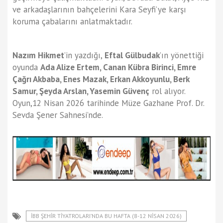
ve arkadaşlarının bahçelerini Kara Seyfi’ye karşı
koruma çabalarını anlatmaktadır.
Nazım Hikmet
’in yazdığı,
Eftal Gülbudak
’ın yönettiği
oyunda
Ada Alize Ertem, Canan Kübra Birinci, Emre
Çağrı Akbaba, Enes Mazak, Erkan Akkoyunlu, Berk
Samur, Şeyda Arslan, Yasemin Güvenç
rol alıyor.
Oyun,12 Nisan 2026 tarihinde Müze Gazhane Prof. Dr.
Sevda Şener Sahnesi’nde.
İBB ŞEHİR TİYATROLARI’NDA BU HAFTA (8-12 NISAN 2026)