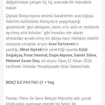
değiştirmeye çalışan Uç Uç arasında bir mücadele
başlar.
Çöpsüz Dünya oyunu sevimli karakterler aracılığıyla
tüketim kültürünün bilinçsizce yaygınlaştığı
günümüzde “geri dönüşüm, tamir, sıfır atık ve renklerle
ayrılmış atık kutuları’’ gibi konuları ele alarak
atıklardan arındırılmış bir dünya nasıl mümkün olabilir
sorusuna cevaplar arıyor.
Arzu Yurtseven
’in
yazdığı,
Nihat Alpteki
’nin yönettiği oyunda
Eylül
Soğukçay, Pınar Demiral, Engin Akpınar, Samet Silme,
Mehmet Soner Dinç
rol alıyor. Oyun,12 Nisan 2026
tarihinde Üsküdar Musahipzade Celal Sahnesi’nde.
BEKÇİ İLE POSTACI (3 + Yaş)
Postacı Piero ile Gece Bekçisi Marcello adlı çocuk
kitabından uyarlanan eserde bir bekçi ile