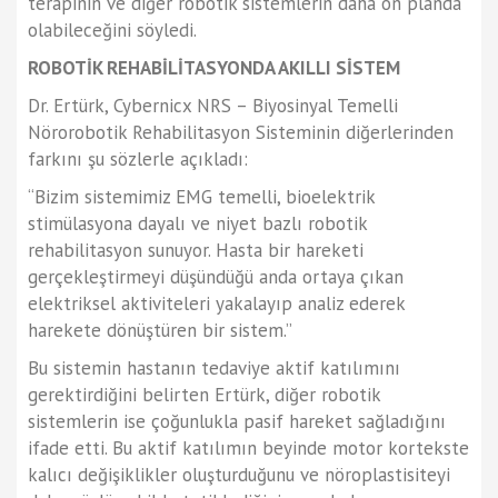
terapinin ve diğer robotik sistemlerin daha ön planda
olabileceğini söyledi.
ROBOTİK REHABİLİTASYONDA AKILLI SİSTEM
Dr. Ertürk, Cybernicx NRS – Biyosinyal Temelli
Nörorobotik Rehabilitasyon Sisteminin diğerlerinden
farkını şu sözlerle açıkladı:
“Bizim sistemimiz EMG temelli, bioelektrik
stimülasyona dayalı ve niyet bazlı robotik
rehabilitasyon sunuyor. Hasta bir hareketi
gerçekleştirmeyi düşündüğü anda ortaya çıkan
elektriksel aktiviteleri yakalayıp analiz ederek
harekete dönüştüren bir sistem.”
Bu sistemin hastanın tedaviye aktif katılımını
gerektirdiğini belirten Ertürk, diğer robotik
sistemlerin ise çoğunlukla pasif hareket sağladığını
ifade etti. Bu aktif katılımın beyinde motor kortekste
kalıcı değişiklikler oluşturduğunu ve nöroplastisiteyi