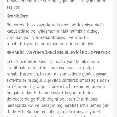
tedavinin doğru ve verimli uygulanması büyük önem
taşıyor.
Kronik Evre
Bu evrede bazı kayıpların kısmen yerleşmiş olduğu
kabul edilse de, iyileşmenin hâlâ mümkün olduğu
vurgulanıyor. Nörorehabilitasyon ve robotik
rehabilitasyon bu dönemde de etkili olabiliyor.
REHABİLİTASYON SÜRECİ BELİRLEYİCİ ROL OYNUYOR
Ertürk özellikle ikinci aşamada, yani klinik durum
stabil hale geldikten sonra uygulanacak doğru
rehabilitasyonun, hastanın uzun vadede günlük yaşam
aktivitelerini sağlıklı şekilde sürdürebilmesi açısından
kritik önem taşıdığını ifade etti. İnmenin en önemli
bulgularından biri olan kuvvet kaybının farklı
derecelerde görülebildiğini belirten Ertürk, bazı
hastalarda kol ve bacağın hiç hareket ettirilemediğini
ifade etti. Bu durumda ilk aşamada konvansiyonel