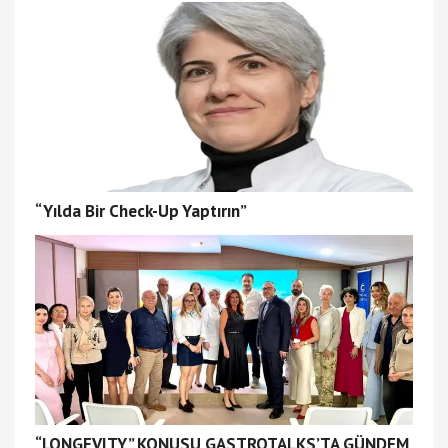
“Yılda Bir Check-Up Yaptırın”
“LONGEVITY” KONUSU GASTROTALKS’TA GÜNDEM