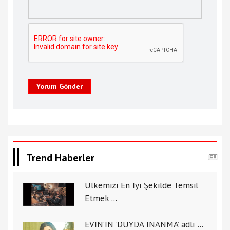
Yorum Gönder
Trend Haberler
Ülkemizi En İyi Şekilde Temsil
Etmek ...
EVİN’İN ‘DUYDA İNANMA’ adlı ...