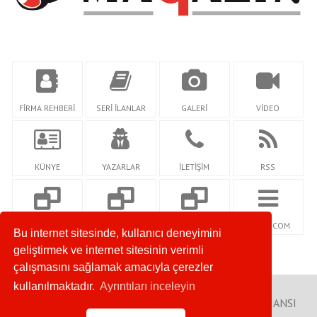
FİRMA REHBERİ
SERİ İLANLAR
GALERİ
VİDEO
KÜNYE
YAZARLAR
İLETİŞİM
RSS
SOSYALSEHRİM.C
KEYFGAZETESİ.CO
SOZCUMAGAZİN.C
NETİDİ.COM
Bu internet sitesinde, kullanıcı deneyimini
OM
M
OM
geliştirmek ve internet sitesinin verimli
çalışmasını sağlamak amacıyla çerezler
kullanılmaktadır.
Ayrıntıları inceleyin
Copyright © 2009. Her Hakkı Saklıdır. NETİDİ WEB AJANSI