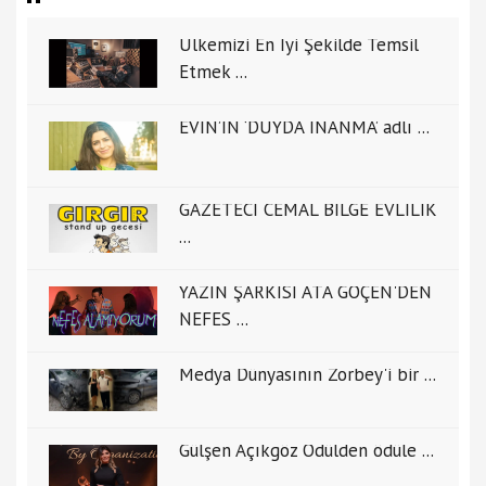
Ülkemizi En İyi Şekilde Temsil
Etmek ...
EVİN’İN ‘DUYDA İNANMA’ adlı ...
GAZETECİ CEMAL BİLGE EVLİLİK
...
YAZIN ŞARKISI ATA GÖÇEN'DEN
NEFES ...
Medya Dünyasının Zorbey'i bir ...
Gülşen Açıkgöz Ödülden ödüle ...