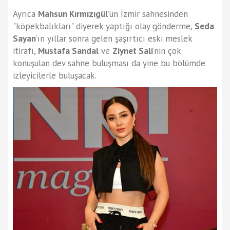
Ayrıca
Mahsun Kırmızıgül
’ün İzmir sahnesinden
"köpekbalıkları" diyerek yaptığı olay gönderme,
Seda
Sayan
’ın yıllar sonra gelen şaşırtıcı eski meslek
itirafı,
Mustafa Sandal
ve
Ziynet Sali
’nin çok
konuşulan dev sahne buluşması da yine bu bölümde
izleyicilerle buluşacak.