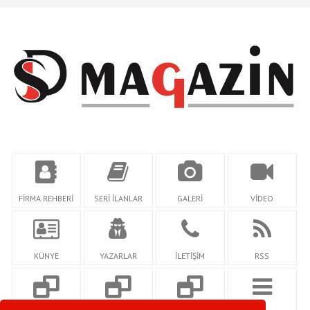
FİRMA REHBERİ
SERİ İLANLAR
GALERİ
VİDEO
KÜNYE
YAZARLAR
İLETİŞİM
RSS