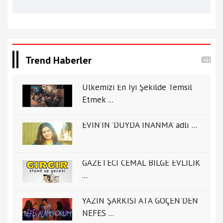
Trend Haberler
Ülkemizi En İyi Şekilde Temsil
Etmek ...
EVİN’İN ‘DUYDA İNANMA’ adlı ...
GAZETECİ CEMAL BİLGE EVLİLİK
...
YAZIN ŞARKISI ATA GÖÇEN'DEN
NEFES ...