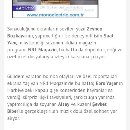
Sunuculuğunu ekranların sevilen yüzü
Zeynep
Bozkaya
’nın, yapımcılığını ise deneyimli isim
Suat
Yanç
’ın üstlendiği sezonun iddialı magazin
programı
NR1 Magazin
, bu hafta da dopdolu içeriği ve
özel özel dosyalarıyla izleyici karşısına çıkıyor.
Gündem yaratan bomba olayları ve özel röportajları
ekrana taşıyan NR1 Magazin’de bu hafta;
Ebru Yaşar
’ın
Harbiye’deki kapalı gişe konserinden hayranlarına
verdiği sürpriz ilişki tavsiyeleri, şarkıcılığın yanında
yapımcılığa da soyunan
Altay
ve kuzeni
Şevket
Biber
’le gerçekleştirilen müzik dolu özel sohbet yer
alıyor.