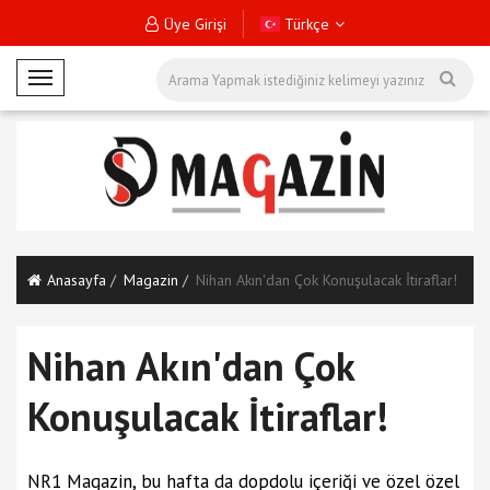
Üye Girişi
Türkçe
M
o
b
i
l
M
e
n
Anasayfa
Magazin
Nihan Akın'dan Çok Konuşulacak İtiraflar!
ü
Nihan Akın'dan Çok
Konuşulacak İtiraflar!
NR1 Magazin, bu hafta da dopdolu içeriği ve özel özel