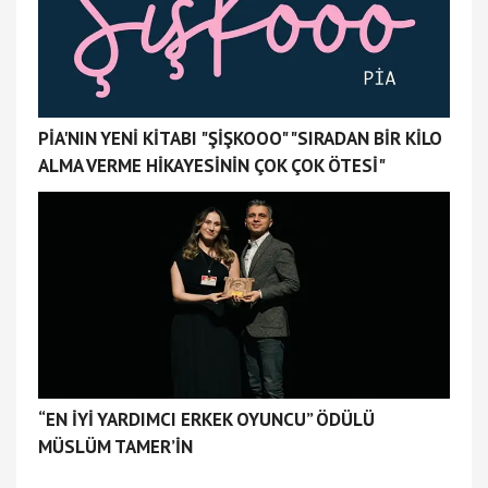
PİA'NIN YENİ KİTABI "ŞİŞKOOO" "SIRADAN BİR KİLO
ALMA VERME HİKAYESİNİN ÇOK ÇOK ÖTESİ"
“EN İYİ YARDIMCI ERKEK OYUNCU” ÖDÜLÜ
MÜSLÜM TAMER’İN