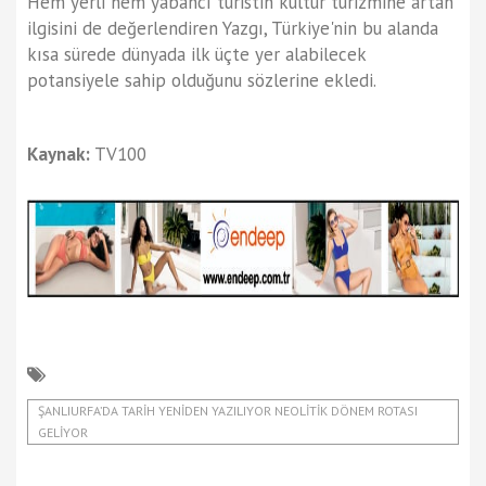
Hem yerli hem yabancı turistin kültür turizmine artan
ilgisini de değerlendiren Yazgı, Türkiye'nin bu alanda
kısa sürede dünyada ilk üçte yer alabilecek
potansiyele sahip olduğunu sözlerine ekledi.
Kaynak:
TV100
ŞANLIURFA’DA TARIH YENIDEN YAZILIYOR NEOLITIK DÖNEM ROTASI
GELIYOR