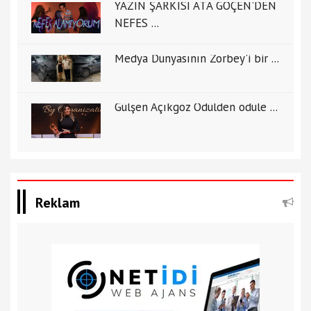
YAZIN ŞARKISI ATA GÖÇEN'DEN
NEFES ...
Medya Dünyasının Zorbey'i bir ...
Gülşen Açıkgöz Ödülden ödüle ...
Reklam