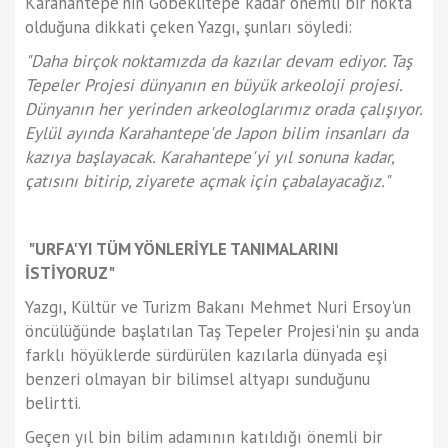
Karahantepe'nin Göbeklitepe kadar önemli bir nokta
olduğuna dikkati çeken Yazgı, şunları söyledi:
"Daha birçok noktamızda da kazılar devam ediyor. Taş
Tepeler Projesi dünyanın en büyük arkeoloji projesi.
Dünyanın her yerinden arkeologlarımız orada çalışıyor.
Eylül ayında Karahantepe'de Japon bilim insanları da
kazıya başlayacak. Karahantepe'yi yıl sonuna kadar,
çatısını bitirip, ziyarete açmak için çabalayacağız."
"URFA'YI TÜM YÖNLERİYLE TANIMALARINI
İSTİYORUZ"
Yazgı, Kültür ve Turizm Bakanı Mehmet Nuri Ersoy'un
öncülüğünde başlatılan Taş Tepeler Projesi'nin şu anda
farklı höyüklerde sürdürülen kazılarla dünyada eşi
benzeri olmayan bir bilimsel altyapı sunduğunu
belirtti.
Geçen yıl bin bilim adamının katıldığı önemli bir