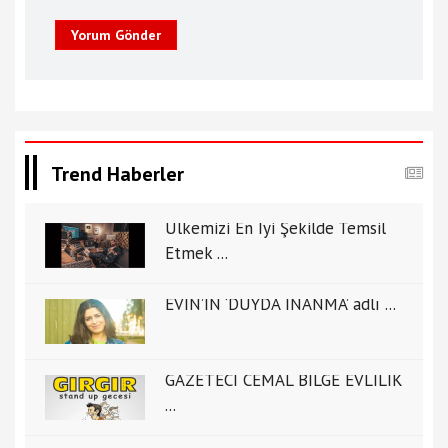
Yorum Gönder
Trend Haberler
Ülkemizi En İyi Şekilde Temsil
Etmek ...
EVİN’İN ‘DUYDA İNANMA’ adlı ...
GAZETECİ CEMAL BİLGE EVLİLİK
...