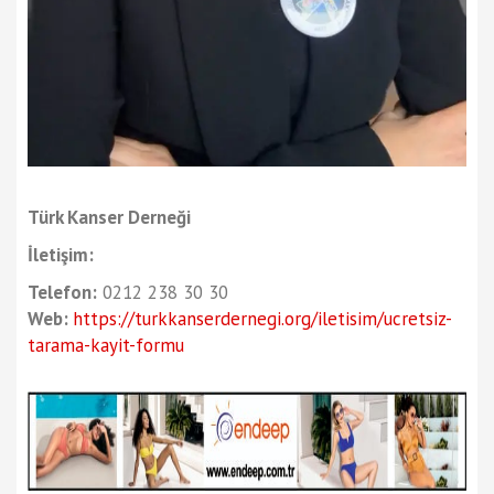
Türk Kanser Derneği
İletişim:
Telefon:
0212 238 30 30
Web:
https://turkkanserdernegi.org/iletisim/ucretsiz-
tarama-kayit-formu