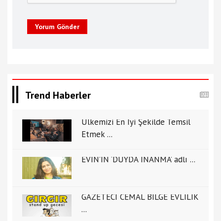
Yorum Gönder
Trend Haberler
Ülkemizi En İyi Şekilde Temsil
Etmek ...
EVİN’İN ‘DUYDA İNANMA’ adlı ...
GAZETECİ CEMAL BİLGE EVLİLİK
...