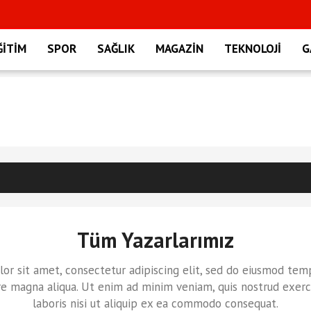
ĞİTİM
SPOR
SAĞLIK
MAGAZİN
TEKNOLOJİ
G
Tüm Yazarlarımız
or sit amet, consectetur adipiscing elit, sed do eiusmod temp
re magna aliqua. Ut enim ad minim veniam, quis nostrud exerc
laboris nisi ut aliquip ex ea commodo consequat.