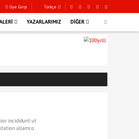
Üye Girişi
Türkçe
ALERİ
YAZARLARIMIZ
DİĞER
or incididunt ut
itation ullamco