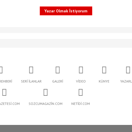
Yazar Olmak İstiyorum
REHBERİ
SERİ İLANLAR
GALERİ
VİDEO
KÜNYE
YAZARL
AZETESİ.COM
SOZCUMAGAZİN.COM
NETİDİ.COM